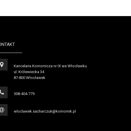
ONTAKT
Kancelaria Komornicza nr IX we Włocławku
ul. Królewiecka 34
87-800 Włocławek
508-404-779
wloclawek.sacharczuk@komornik.pl