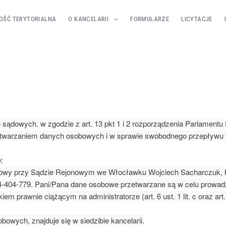
OŚĆ TERYTORIALNA
O KANCELARII
FORMULARZE
LICYTACJE
h sądowych. w zgodzie z art. 13 pkt 1 i 2 rozporządzenia Parlamentu
zetwarzaniem danych osobowych i w sprawie swobodnego przepływu 
:
owy przy Sądzie Rejonowym we Włocławku Wojciech Sacharczuk, Ka
 504-404-779. Pani/Pana dane osobowe przetwarzane są w celu prow
m prawnie ciążącym na administratorze (art. 6 ust. 1 lit. c oraz art.
owych, znajduje się w siedzibie kancelarii.